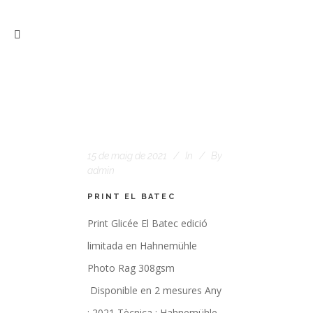
15 de maig de 2021
In
By
admin
PRINT EL BATEC
Print Glicée El Batec edició
limitada en Hahnemühle
Photo Rag 308gsm
Disponible en 2 mesures Any
: 2021 Tècnica : Hahnemühle