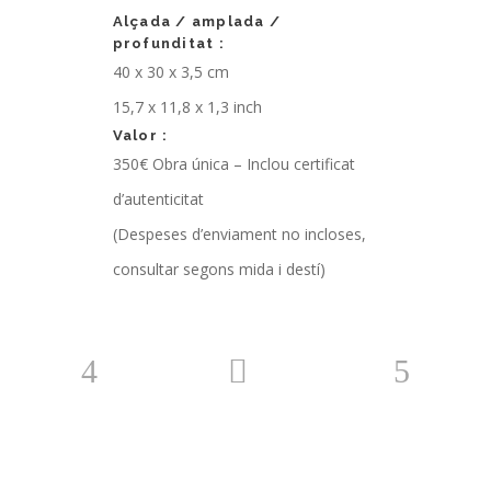
Alçada / amplada /
profunditat :
40 x 30 x 3,5 cm
15,7 x 11,8 x 1,3 inch
Valor :
350€
Obra única – Inclou certificat
d’autenticitat
(Despeses d’enviament no incloses,
consultar segons mida i destí)