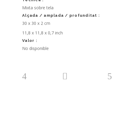
Mixta sobre tela
Alçada / amplada / profunditat :
30 x 30 x 2 cm
11,8 x 11,8 x 0,7 inch
Valor :
No disponible