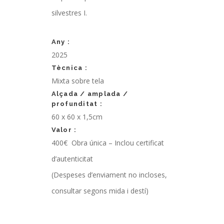
silvestres I.
Any :
2025
Tècnica :
Mixta sobre tela
Alçada / amplada /
profunditat :
60 x 60 x 1,5cm
Valor :
400€ Obra única – Inclou certificat
d’autenticitat
(Despeses d’enviament no incloses,
consultar segons mida i destí)