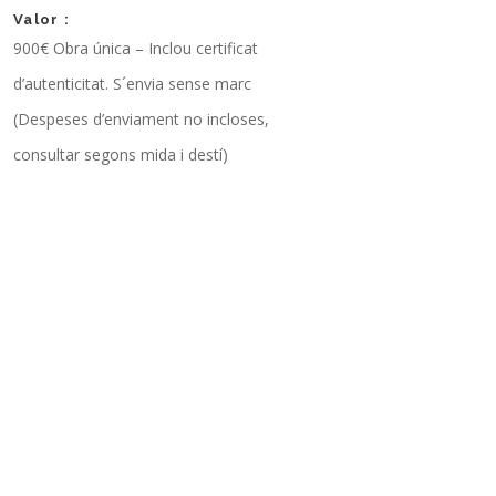
Valor :
900€ Obra única – Inclou certificat
d’autenticitat. S´envia sense marc
(Despeses d’enviament no incloses,
consultar segons mida i destí)