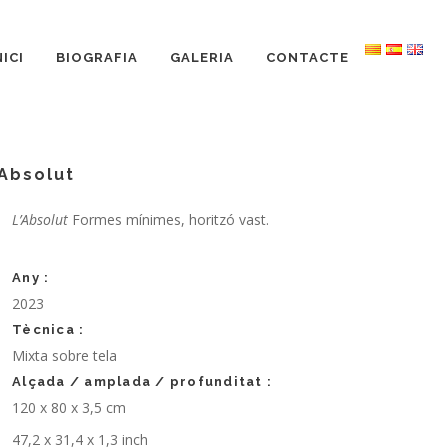
NICI
BIOGRAFIA
GALERIA
CONTACTE
´Absolut
L’Absolut
Formes mínimes, horitzó vast.
Any :
2023
Tècnica :
Mixta sobre tela
Alçada / amplada / profunditat :
120 x 80 x 3,5 cm
47,2 x 31,4 x 1,3 inch