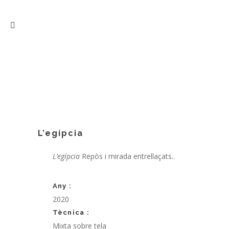
L’egípcia
L’egípcia
Repòs i mirada entrellaçats..
Any :
2020
Tècnica :
Mixta sobre tela