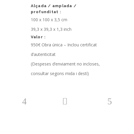
Alçada / amplada /
profunditat :
100 x 100 x 3,5 cm
39,3 x 39,3 x 1,3 inch
Valor :
950€
Obra única – Inclou certificat
d’autenticitat
(Despeses d’enviament no incloses,
consultar segons mida i destí)