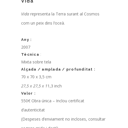
Vida
Vida
representa la Terra surant al Cosmos
com un peix dins l’oceà.
Any :
2007
Tècnica
:
Mixta sobre tela
Alçada / amplada / profunditat :
70 x 70 x 3,5 cm
27,5 x 27,5 x 1
1,3 inch
Valor :
550€
Obra única – Inclou certificat
d’autenticitat
(Despeses d’enviament no incloses, consultar